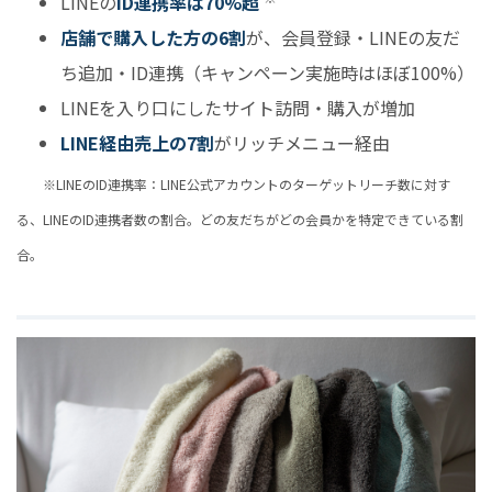
LINEの
ID連携率は70%超
店舗で購入した方の6割
が、会員登録・LINEの友だ
ち追加・ID連携（キャンペーン実施時はほぼ100%）
LINEを入り口にしたサイト訪問・購入が増加
LINE経由売上の7割
がリッチメニュー経由
※LINEのID連携率：LINE公式アカウントのターゲットリーチ数に対す
る、LINEのID連携者数の割合。どの友だちがどの会員かを特定できている割
合。