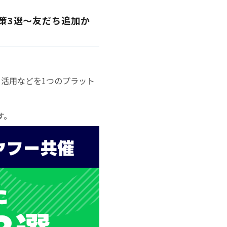
M施策3選〜友だち追加か
タ活用などを1つのプラット
す。